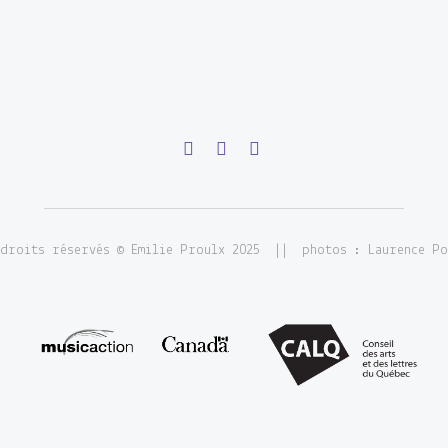
 droits réservés © Emilie Proulx 2025 || photos : Laurence Po