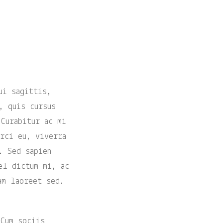
ui sagittis,
, quis cursus
 Curabitur ac mi
orci eu, viverra
. Sed sapien
el dictum mi, ac
am laoreet sed.
 Cum sociis