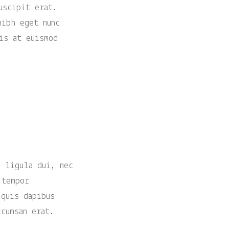
uscipit erat.
nibh eget nunc
is at euismod
s ligula dui, nec
 tempor
 quis dapibus
ccumsan erat.