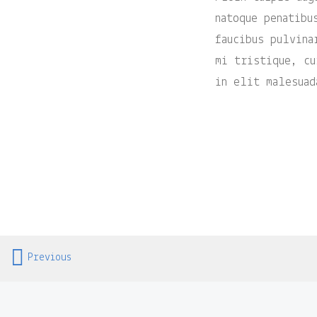
natoque penatibu
faucibus pulvina
mi tristique, cu
in elit malesuad
Portfolio
Previous
navigation