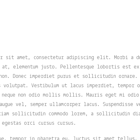
r sit amet, consectetur adipiscing elit. Morbi a d
 at, elementum justo. Pellentesque lobortis est ex
non. Donec imperdiet purus et sollicitudin ornare.
s volutpat. Vestibulum ut lacus imperdiet, tempor 
 neque non odio mollis mollis. Mauris eget mi odio
augue vel, semper ullamcorper lacus. Suspendisse v
iam sollicitudin commodo lorem, a sollicitudin di
 egestas orci cursus cursus.
ue, tempor in pharetra eu, luctus sit amet tellus.