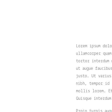
Lorem ipsum dolo
ullamcorper quam
tortor interdum 
ut augue faucibu
justo. Ut varius
nibh, tempor id 
mollis lorem. Et
Quisque interdum
Proin turpis aug